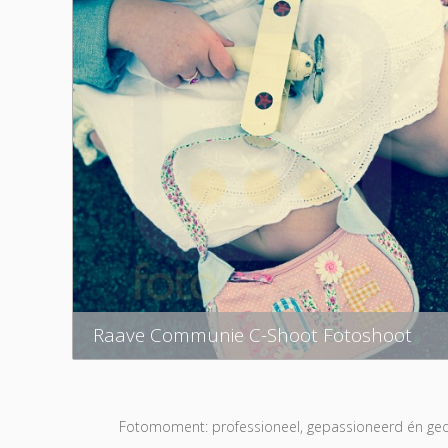
Raave Communie C-Shoot Fotoshoot
Fotomoment: professioneel, gepassioneerd én gedr