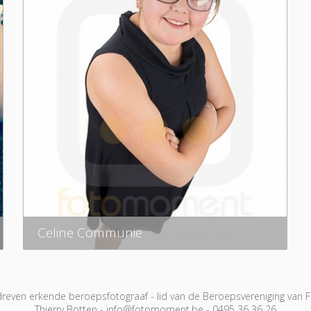
Celine Communie
even erkende beroepsfotograaf - lid van de Beroepsvereniging van Fo
Thierry Botten - info@fotomoment.be - 0495 36 36 26