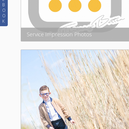
B
O
O
K
Service Impression Photos