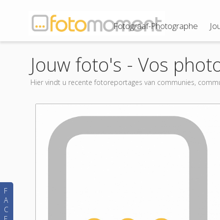
Fotograaf-Photographe
Jo
Jouw foto's - Vos phot
Hier vindt u recente fotoreportages van communies, commu
F
A
C
E