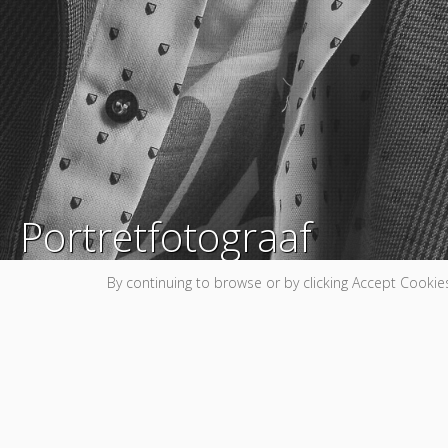
tograaf
VAN JOU, JE KIND, JE GEZIN Puur en tijdloos, om jare
By continuing to browse or by clicking Accept Cookies
n spe......
Wil je graag je huwelijksdag op een leuke, spontane e
professionele profielfoto alvorens je solliciteert naar j