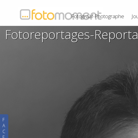
Fotograaf-Photographe
Jo
Fotoreportages-Report
F
A
C
E