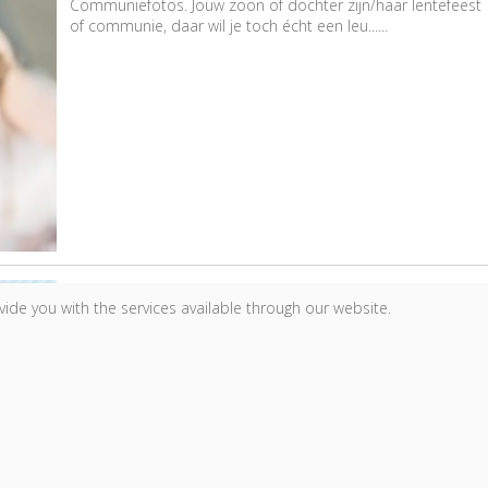
Communiefotos. Jouw zoon of dochter zijn/haar lentefeest
of communie, daar wil je toch écht een leu......
age
Pasfoto's
re pour que le jour de votre
ide you with the services available through our website.
Nieuwe pasfoto nodig? Bij ons in de fotostudio of bij jou
thuis. Besoin de photos d'identité? A vot......
en leuk fotomoment bezorgen? Wil je graag een nieuwe
jouw dienst/produkt die verlangfactor geeft, terwijl we