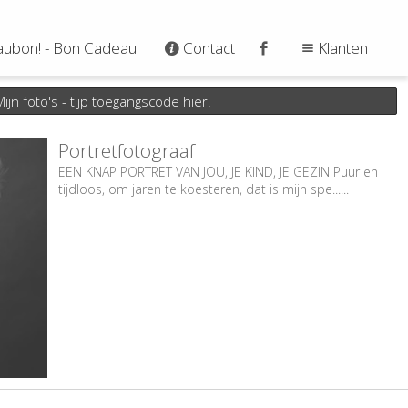
ubon! - Bon Cadeau!
Contact
Klanten
ijn foto's - tijp toegangscode hier!
Portretfotograaf
EEN KNAP PORTRET VAN JOU, JE KIND, JE GEZIN Puur en
tijdloos, om jaren te koesteren, dat is mijn spe......