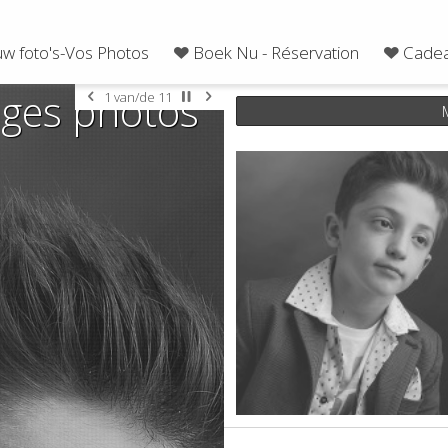
uw foto's-Vos Photos
Boek Nu - Réservation
Cadea
ages photos
2
van/de
11
M