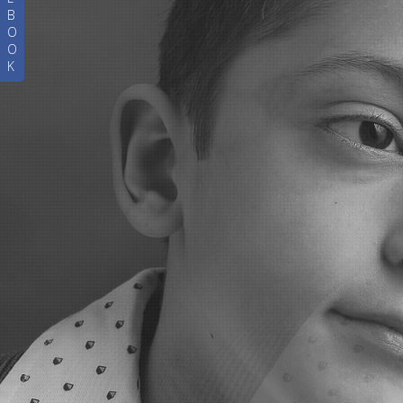
B
O
O
K